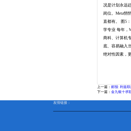
况是计划永远赶
岗位。Meta
直都有。 图5
学专业 每年，
商科、计算机
底、容易融入
绝对性因素，
上一篇：
邮报: 利兹
下一篇：
金九银十求职
友情链接：