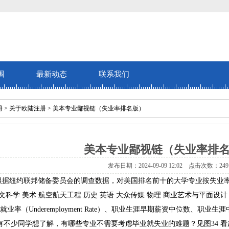
围
最新动态
联系我们
册
>
关于欧陆注册
> 美本专业鄙视链（失业率排名版）
美本专业鄙视链（失业率排
发布日期：2024-09-09 12:02 点击次数：249
pitalist根据纽约联邦储备委员会的调查数据，对美国排名前十的大学专业按
文科学 美术 航空航天工程 历史 英语 大众传媒 物理 商业艺术与平面设计 社
分就业率（Underemployment Rate）、职业生涯早期薪资中位数、职
，肯定有不少同学想了解，有哪些专业不需要考虑毕业就失业的难题？见图34 