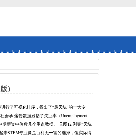
名版）
失业率进行了可视化排序，得出了“最天坑”的十大专
会学 这份数据涵括了失业率（Unemployment
业生涯中期薪资中位数几个重点数据。 见图12 列完“天坑
看起来STEM专业像是百利无一害的选择，但实际情