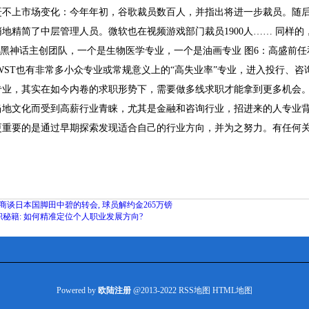
不上市场变化：今年年初，谷歌裁员数百人，并指出将进一步裁员。随后，
悄悄地精简了中层管理人员。微软也在视频游戏部门裁员1900人…… 同样的，那
：黑神话主创团队，一个是生物医学专业，一个是油画专业 图6：高盛前任
WST也有非常多小众专业或常规意义上的“高失业率”专业，进入投行、
专业，其实在如今内卷的求职形势下，需要做多线求职才能拿到更多机会
当地文化而受到高薪行业青睐，尤其是金融和咨询行业，招进来的人专业背
更重要的是通过早期探索发现适合自己的行业方向，并为之努力。有任何关
联商谈日本国脚田中碧的转会, 球员解约金265万镑
秘籍: 如何精准定位个人职业发展方向?
Powered by
欧陆注册
@2013-2022
RSS地图
HTML地图