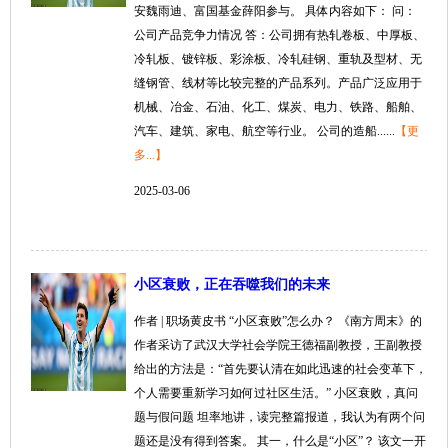
安魏雨迪、富国基金薛阳参与。 具体内容如下： 问：
公司产品竞争力情况 答：公司拥有热轧卷板、中厚板、
冷轧板、镀锌板、彩涂板、冷轧硅钢、重轨及型材、无
缝钢管、线材等比较完整的产品系列。产品广泛应用于
机械、冶金、石油、化工、煤炭、电力、铁路、船舶、
汽车、建筑、家电、航空等行业。 公司的造船......
【更
多...】
2025-03-06
小区衰败，正在吞噬我们的未来
作者 | 职场黄皮书 “小区衰败”怎么办？ 《南方周末》的
作者采访了武汉大学社会学院王德福副教授，王副教授
给出的方法是：“首先要认清在如此迅速的社会变革下，
个人需要重新学习如何过社区生‍活。” 小区衰败，真问
题与假问题 坦率地讲，读完整篇报道，我认为有两个问
题还是没有得到答案。 其一，什么是“小区”？ 该文一开