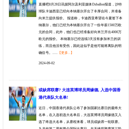
直播吧8月28日讯据阿尔及利亚媒体Dzballon报道，沙特
球队卡迪西亚已经向本纳塞尔开出了丰厚合同，并准备
向米兰提供报价。 报道称，卡迪西亚希望在今夏签下本
纳塞尔，他们已经为本纳塞尔开出了一份年薪1500万欧
元的合同，此外，他们也已经准备好向米兰开出4000万
欧元的报价。 本纳塞尔已经连续3天没有参加米兰的训
练，而且他没有受伤，因此这似乎是他可能将离队的明
确信号。......
【更多...】
2024-09-02
或缺席联赛? 大连英博球员周缘德, 入选中国香
港代表队大名单!
近日，中国香港代表队公布了参加国家比赛日的最终大
名单，在入选初选大名单后，大连英博球员周缘德又入
选了终选大名单，从赛程来看，球员或缺席一轮联赛。
九月的第二周有两个国际比赛日，在无缘世预赛第三阶