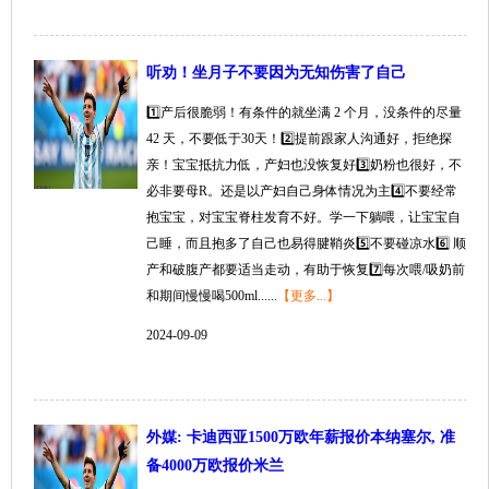
听劝！坐月子不要因为无知伤害了自己
1️⃣产后很脆弱！有条件的就坐满 2 个月，没条件的尽量
42 天，不要低于30天！2️⃣提前跟家人沟通好，拒绝探
亲！宝宝抵抗力低，产妇也没恢复好3️⃣奶粉也很好，不
必非要母R。还是以产妇自己身体情况为主4️⃣不要经常
抱宝宝，对宝宝脊柱发育不好。学一下躺喂，让宝宝自
己睡，而且抱多了自己也易得腱鞘炎5️⃣不要碰凉水6️⃣ 顺
产和破腹产都要适当走动，有助于恢复7️⃣每次喂/吸奶前
和期间慢慢喝500ml......
【更多...】
2024-09-09
外媒: 卡迪西亚1500万欧年薪报价本纳塞尔, 准
备4000万欧报价米兰