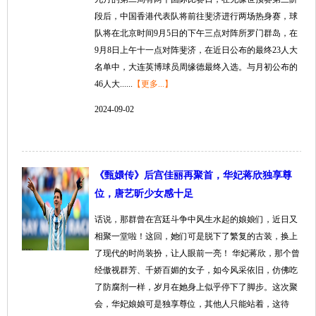
段后，中国香港代表队将前往斐济进行两场热身赛，球
队将在北京时间9月5日的下午三点对阵所罗门群岛，在
9月8日上午十一点对阵斐济，在近日公布的最终23人大
名单中，大连英博球员周缘德最终入选。与月初公布的
46人大......
【更多...】
2024-09-02
《甄嬛传》后宫佳丽再聚首，华妃蒋欣独享尊
位，唐艺昕少女感十足
话说，那群曾在宫廷斗争中风生水起的娘娘们，近日又
相聚一堂啦！这回，她们可是脱下了繁复的古装，换上
了现代的时尚装扮，让人眼前一亮！ 华妃蒋欣，那个曾
经傲视群芳、千娇百媚的女子，如今风采依旧，仿佛吃
了防腐剂一样，岁月在她身上似乎停下了脚步。这次聚
会，华妃娘娘可是独享尊位，其他人只能站着，这待